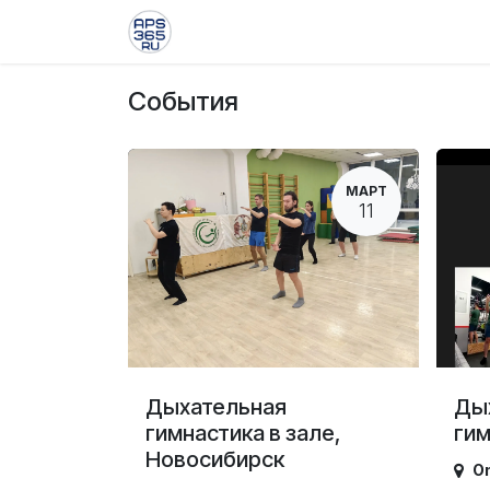
Skip to Content
Главная
События
Блог
Курс
События
МАРТ
11
Дыхательная
Ды
гимнастика в зале,
гим
Новосибирск
On