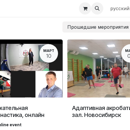
ы
UDM
русский
Прошедшие мероприяти
МАРТ
М
10
хательная
Адаптивная акробат
настика, онлайн
зал. Новосибирск
line event