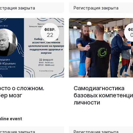
страция закрыта
Регистрация закрыта
ФЕВР.
ФЕ
22
сто о сложном.
Самодиагностика
ер мозг
базовых компетенци
личности
line event
страция закрыта
Регистрация закрыта