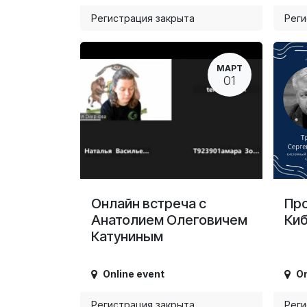
Регистрация закрыта
Реги
МАРТ
01
Онлайн встреча с
Про
Анатолием Олеговичем
Киб
Катуниным
Online event
On
Регистрация закрыта
Реги