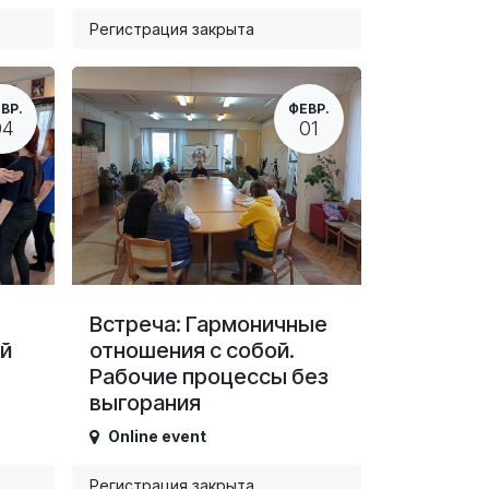
Регистрация закрыта
ВР.
ФЕВР.
04
01
Встреча: Гармоничные
й
отношения с собой.
Рабочие процессы без
выгорания
Online event
Регистрация закрыта