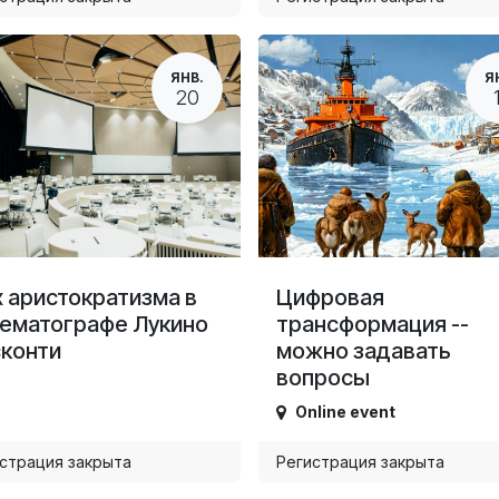
ЯНВ.
Я
20
 аристократизма в
Цифровая
ематографе Лукино
трансформация --
конти
можно задавать
вопросы
Online event
страция закрыта
Регистрация закрыта