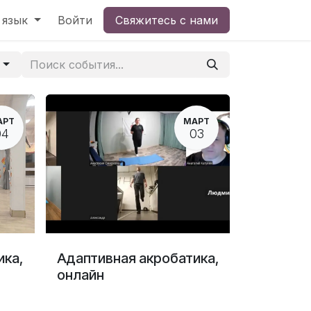
 язык
Войти
Свяжитесь с нами
я
АРТ
МАРТ
04
03
ика,
Адаптивная акробатика,
онлайн