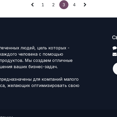
1
2
3
4
С
леченных людей, цель которых -
каждого человека с помощью
продуктов. Мы создаем отличные
шения ваших бизнес-задач.
предназначены для компаний малого
еса, желающих оптимизировать свою