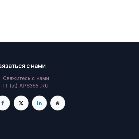
вязаться с нами
Свяжитесь с нами
IT (at) APS365 .RU