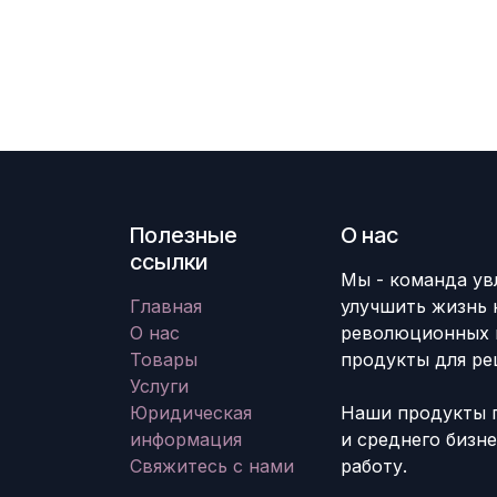
Полезные
О нас
ссылки
Мы - команда ув
Главная
улучшить жизнь 
О нас
революционных 
Товары
продукты для ре
Услуги
Юридическая
Наши продукты 
информация
и среднего бизн
Свяжитесь с нами
работу.