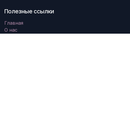
Полезные ссылки
Главная
О нас
Товары
Услуги
Юридическая информация
Свяжитесь с нами
О нас
Мы - команда увлеченных людей, цель которых -
улучшить жизнь каждого человека с помощью
революционных продуктов. Мы создаем
отличные продукты для решения ваших бизнес-
задач.