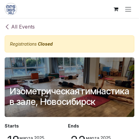
Skip to Content
All Events
Registrations
Closed
Изометрическая гимнастика
в зале, Новосибирск
Starts
Ends
марта 2025
марта 2025