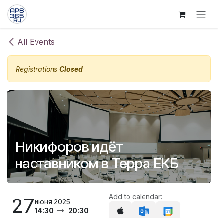
Skip to Content
All Events
Registrations
Closed
Никифоров идёт
наставником в Терра ЕКБ
Add to calendar:
27
июня 2025
14:30
20:30