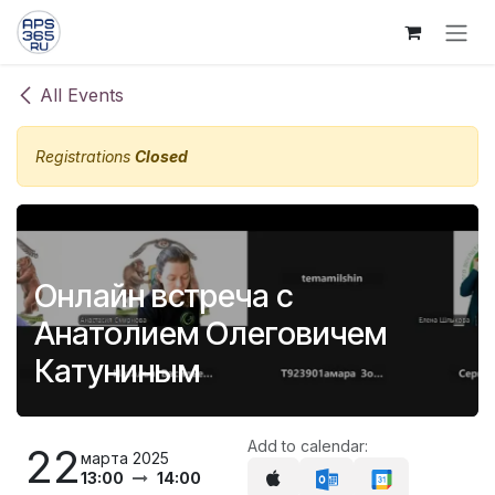
Skip to Content
All Events
Registrations
Closed
Онлайн встреча с
Анатолием Олеговичем
Катуниным
Add to calendar:
22
марта 2025
13:00
14:00