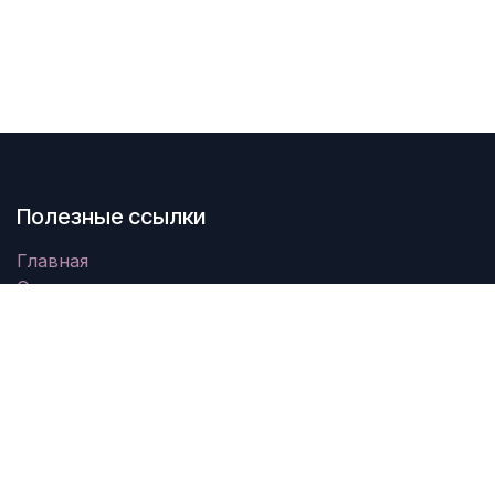
Полезные ссылки
Главная
О нас
Товары
Услуги
Юридическая информация
Свяжитесь с нами
О нас