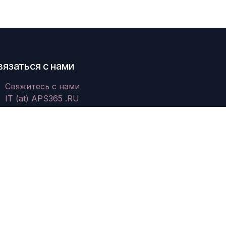
вязаться с нами
Свяжитесь с нами
IT (at) APS365 .RU