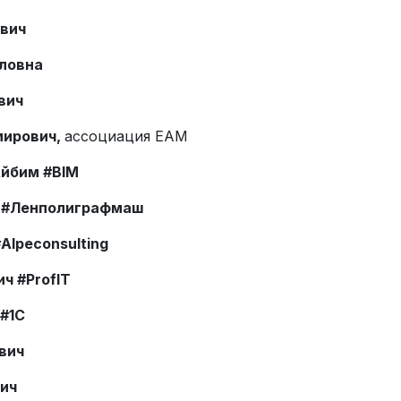
ович
ловна
вич
мирович,
ассоциация EAM
Айбим #BIM
C #Ленполиграфмаш
peconsulting​​
ч #ProfIT
#1C
вич
вич