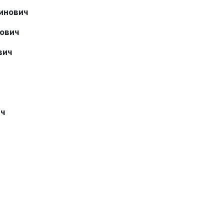
инович
ович
вич
ич