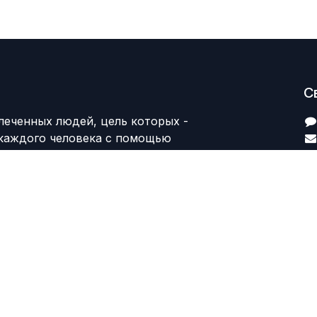
С
леченных людей, цель которых -
каждого человека с помощью
продуктов. Мы создаем отличные
шения ваших бизнес-задач.
предназначены для компаний малого
еса, желающих оптимизировать свою
мпании