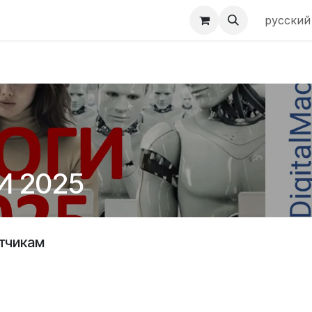
ы
UDM
русский
И 2025
тчикам