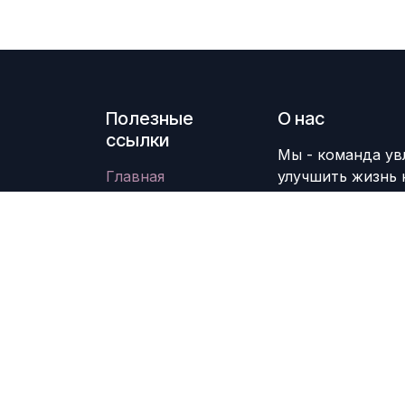
Полезные
О нас
ссылки
Мы - команда ув
Главная
улучшить жизнь 
О нас
революционных 
Товары
продукты для ре
Услуги
Юридическая
Наши продукты 
информация
и среднего бизн
Свяжитесь с нами
работу.
Авторские права и копия; Название ко