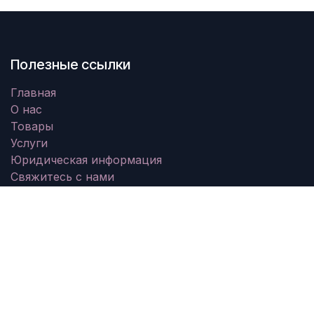
Полезные ссылки
Главная
О нас
Товары
Услуги
Юридическая информация
Свяжитесь с нами
О нас
Мы - команда увлеченных людей, цель которых -
улучшить жизнь каждого человека с помощью
революционных продуктов. Мы создаем