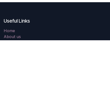
Useful Links
Home
About us
Products
Services
Legal
Contact us
About us
We are a team of passionate people whose goal is to
improve everyone's life through disruptive products.
We build great products to solve your business
problems.