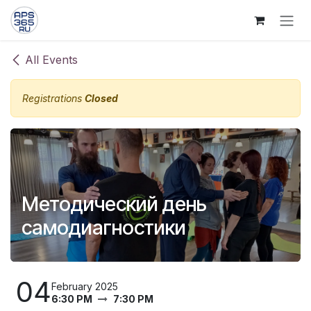
Skip to Content
All Events
Registrations
Closed
Методический день
самодиагностики
04
February 2025
6:30 PM
7:30 PM