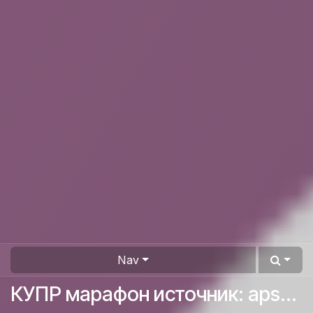
Nav
КУПР марафон источник: aps365