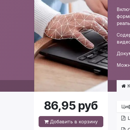
Вклю
форм
реаль
Соде
виде
Докум
Можно
К
86,95
руб
Циф
Добавить в корзину