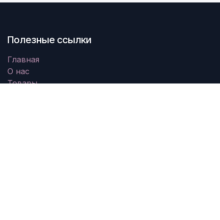
Полезные ссылки
Главная
О нас
Товары
Услуги
Юридическая информация
Свяжитесь с нами
О нас
Мы - команда увлеченных людей, цель которых -
улучшить жизнь каждого человека с помощью
революционных продуктов. Мы создаем
отличные продукты для решения ваших бизнес-